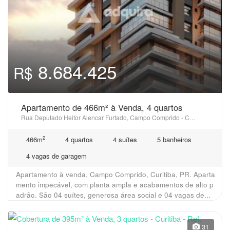
8.684.425
R$
Apartamento de 466m² à Venda, 4 quartos
Rua Deputado Heitor Alencar Furtado, Campo Comprido - Curitiba, PR
2
466m
4 quartos
4 suítes
5 banheiros
4 vagas de garagem
Apartamento à venda, Campo Comprido, Curitiba, PR. Aparta
mento impecável, com planta ampla e acabamentos de alto p
adrão. São 04 suítes, generosa área social e 04 vagas de...
31