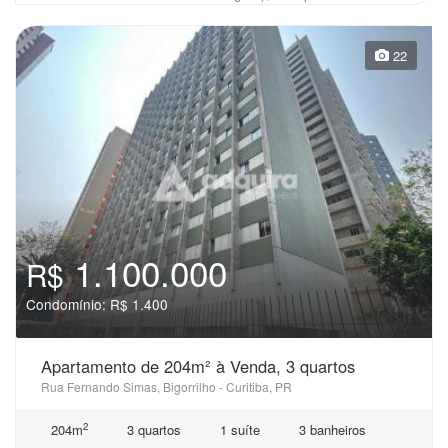
22
1.100.000
R$
Condomínio: R$ 1.400
Apartamento de 204m² à Venda, 3 quartos
Rua Fernando Simas, Bigorrilho - Curitiba, PR
2
204m
3 quartos
1 suíte
3 banheiros