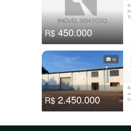
S
i
T
450.000
R$
19
B
x
2.450.000
R$
G