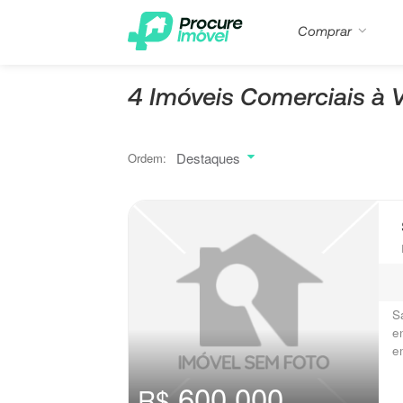
Comprar
4 Imóveis Comerciais à
Destaques
Ordem:
S
e
e
600.000
R$