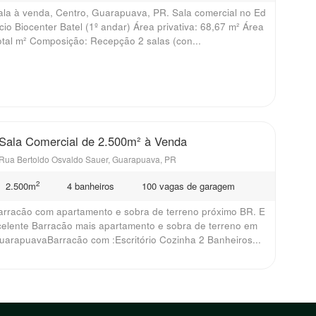
ala à venda, Centro, Guarapuava, PR. Sala comercial no Ed
fício Biocenter Batel (1º andar) Área privativa: 68,67 m² Área
otal m² Composição: Recepção 2 salas (con...
Sala Comercial de 2.500m² à Venda
Rua Bertoldo Osvaldo Sauer, Guarapuava, PR
2
2.500m
4 banheiros
100 vagas de garagem
arracão com apartamento e sobra de terreno próximo BR. E
celente Barracão mais apartamento e sobra de terreno em
uarapuavaBarracão com :Escritório Cozinha 2 Banheiros...