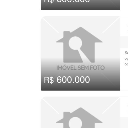
S
o
o
600.000
R$