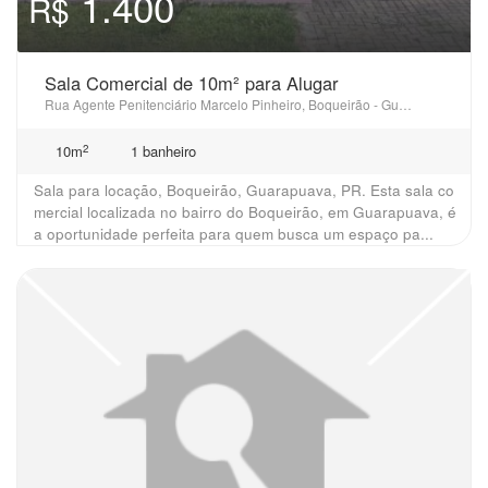
1.400
R$
Sala Comercial de 10m² para Alugar
Rua Agente Penitenciário Marcelo Pinheiro, Boqueirão - Guarapuava, PR
2
10m
1 banheiro
Sala para locação, Boqueirão, Guarapuava, PR. Esta sala co
mercial localizada no bairro do Boqueirão, em Guarapuava, é
a oportunidade perfeita para quem busca um espaço pa...