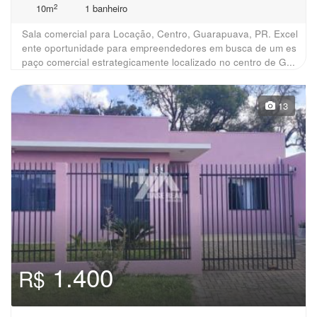
2
10m
1 banheiro
Sala comercial para Locação, Centro, Guarapuava, PR. Excel
ente oportunidade para empreendedores em busca de um es
paço comercial estrategicamente localizado no centro de G...
13
1.400
R$