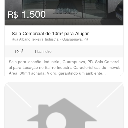
1.500
R$
Sala Comercial de 10m² para Alugar
Rua Albano Teixeira, Industrial - Guarapuava, PR
2
10m
1 banheiro
Sala para locação, Industrial, Guarapuava, PR. Sala Comerci
al para Locação no Bairro IndustrialCaracterísticas do Imóvel:
Área: 80m²Fachada: Vidro, garantindo um ambiente...