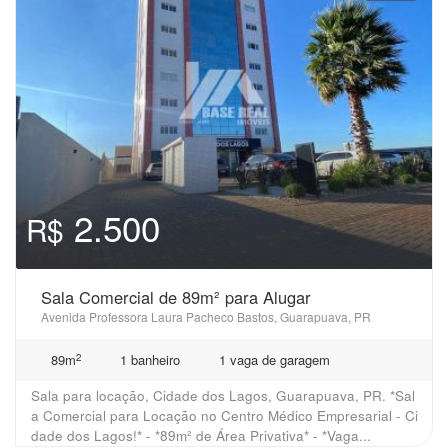
2.500
R$
Sala Comercial de 89m² para Alugar
Avenida Professora Laura Pacheco Bastos, Guarapuava, PR
2
89m
1 banheiro
1 vaga de garagem
Sala para locação, Cidade dos Lagos, Guarapuava, PR. *Sal
a Comercial para Locação no Centro Médico Empresarial - Ci
dade dos Lagos!* - *89m² de Área Privativa* - *Vaga...