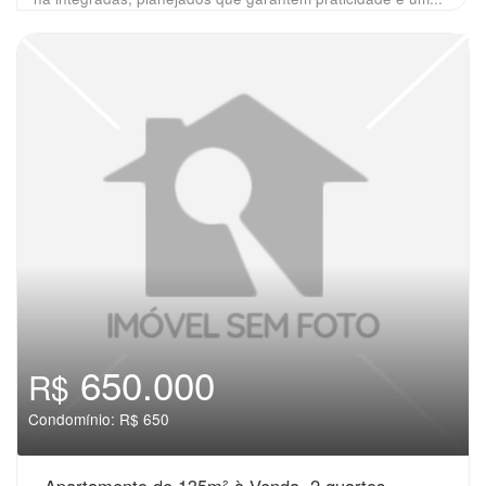
650.000
R$
Condomínio: R$ 650
Apartamento de 135m² à Venda, 2 quartos