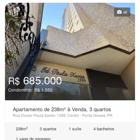
46
685.000
R$
Condomínio: R$ 1.550
Apartamento de 238m² à Venda, 3 quartos
Rua Doutor Paula Xavier, 1399, Centro - Ponta Grossa, PR
2
238m
3 quartos
1 suíte
4 banheiros
1 vaga de garagem