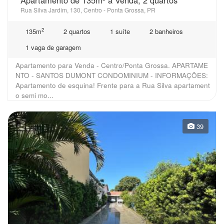
Rua Silva Jardim, 130, Centro - Ponta Grossa, PR
2
135m
2 quartos
1 suíte
2 banheiros
1 vaga de garagem
Apartamento para Venda - Centro/Ponta Grossa. APARTAME
NTO - SANTOS DUMONT CONDOMINIUM - INFORMAÇÕES:
Apartamento de esquina! Frente para a Rua Silva apartament
o semi mo...
39