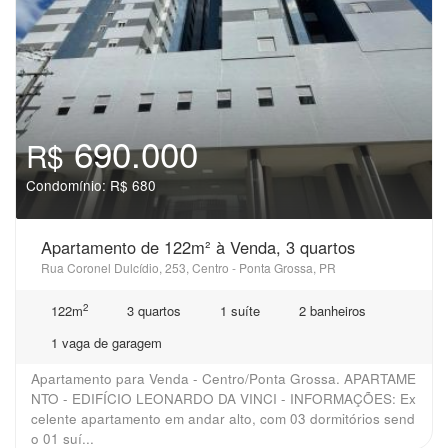
690.000
R$
Condomínio: R$ 680
Apartamento de 122m² à Venda, 3 quartos
Rua Coronel Dulcídio, 253, Centro - Ponta Grossa, PR
2
122m
3 quartos
1 suíte
2 banheiros
1 vaga de garagem
Apartamento para Venda - Centro/Ponta Grossa. APARTAME
NTO - EDIFÍCIO LEONARDO DA VINCI - INFORMAÇÕES: Ex
celente apartamento em andar alto, com 03 dormitórios send
o 01 suí...