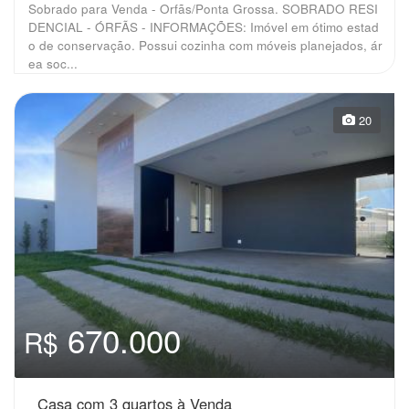
Sobrado para Venda - Orfãs/Ponta Grossa. SOBRADO RESI
DENCIAL - ÓRFÃS - INFORMAÇÕES: Imóvel em ótimo estad
o de conservação. Possui cozinha com móveis planejados, ár
ea soc...
20
670.000
R$
Casa com 3 quartos à Venda