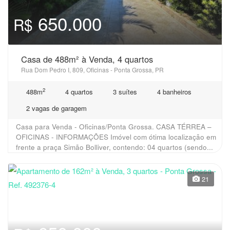
650.000
R$
Casa de 488m² à Venda, 4 quartos
Rua Dom Pedro I, 809, Oficinas - Ponta Grossa, PR
2
488m
4 quartos
3 suítes
4 banheiros
2 vagas de garagem
Casa para Venda - Oficinas/Ponta Grossa. CASA TÉRREA –
OFICINAS - INFORMAÇÕES Imóvel com ótima localização em
frente a praça Simão Bolliver, contendo: 04 quartos (sendo...
21