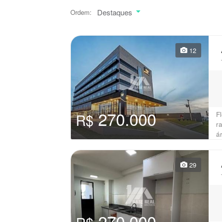
Destaques
Ordem:
12
270.000
F
R$
r
ár
29
270.000