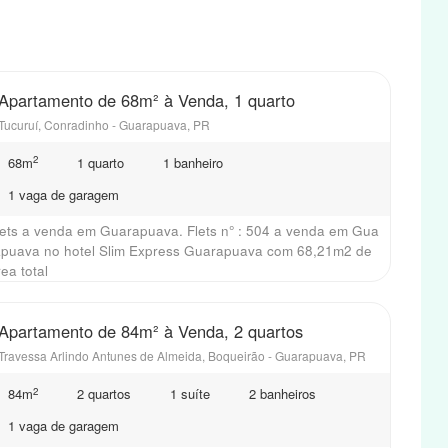
Apartamento de 68m² à Venda, 1 quarto
Tucuruí, Conradinho - Guarapuava, PR
2
68m
1 quarto
1 banheiro
1 vaga de garagem
lets a venda em Guarapuava. Flets n° : 504 a venda em Gua
apuava no hotel Slim Express Guarapuava com 68,21m2 de
ea total
Apartamento de 84m² à Venda, 2 quartos
Travessa Arlindo Antunes de Almeida, Boqueirão - Guarapuava, PR
2
84m
2 quartos
1 suíte
2 banheiros
1 vaga de garagem