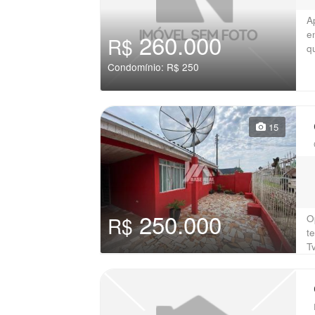
A
e
260.000
R$
q
Condomínio: R$ 250
15
250.000
O
R$
t
T