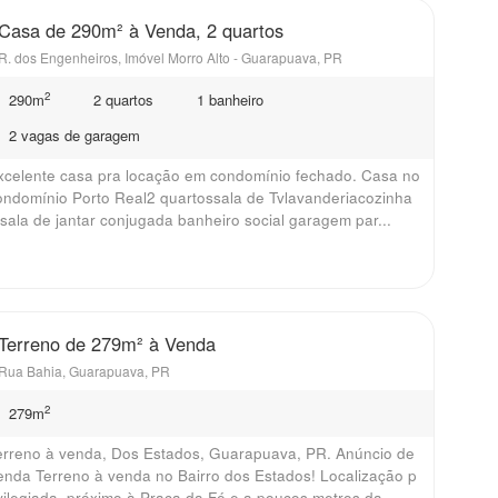
Casa de 290m² à Venda, 2 quartos
R. dos Engenheiros, Imóvel Morro Alto - Guarapuava, PR
2
290m
2 quartos
1 banheiro
2 vagas de garagem
xcelente casa pra locação em condomínio fechado. Casa no
ondomínio Porto Real2 quartossala de Tvlavanderiacozinha
 sala de jantar conjugada banheiro social garagem par...
Terreno de 279m² à Venda
Rua Bahia, Guarapuava, PR
2
279m
erreno à venda, Dos Estados, Guarapuava, PR. Anúncio de
enda Terreno à venda no Bairro dos Estados! Localização p
ivilegiada, próximo à Praça da Fé e a poucos metros da...