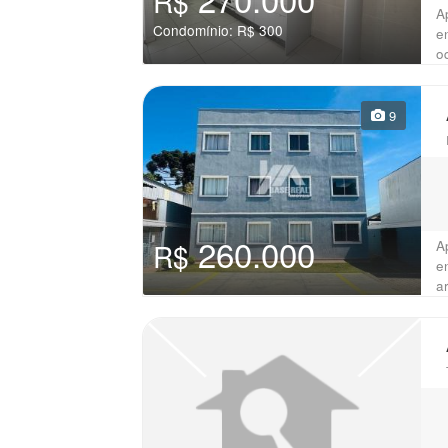
R$
A
Condomínio: R$ 300
e
o
9
260.000
A
R$
e
a