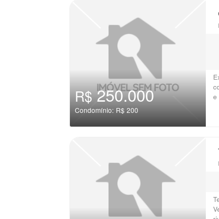
E
c
250.000
R$
e
Condomínio: R$ 200
T
V
r