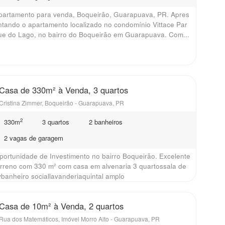
partamento para venda, Boqueirão, Guarapuava, PR. Apres
ntando o apartamento localizado no condomínio Vittace Par
ue do Lago, no bairro do Boqueirão em Guarapuava. Com...
Casa de 330m² à Venda, 3 quartos
Cristina Zimmer, Boqueirão - Guarapuava, PR
2
330m
3 quartos
2 banheiros
2 vagas de garagem
portunidade de Investimento no bairro Boqueirão. Excelente
erreno com 330 m² com casa em alvenaria 3 quartossala de
vbanheiro sociallavanderiaquintal amplo
Casa de 10m² à Venda, 2 quartos
Rua dos Matemáticos, Imóvel Morro Alto - Guarapuava, PR