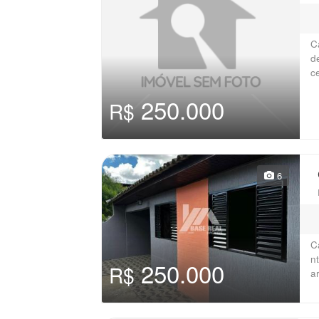
C
d
c
250.000
R$
6
C
n
250.000
R$
a