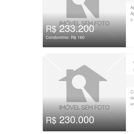
A
A
o
233.200
R$
Condomínio: R$ 160
C
d
e
230.000
R$