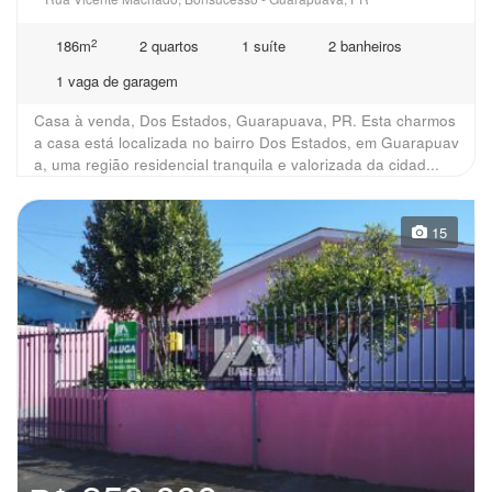
2
186m
2 quartos
1 suíte
2 banheiros
1 vaga de garagem
Casa à venda, Dos Estados, Guarapuava, PR. Esta charmos
a casa está localizada no bairro Dos Estados, em Guarapuav
a, uma região residencial tranquila e valorizada da cidad...
15