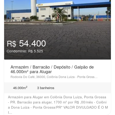
54.400
R$
Condomínio: R$ 5.525
Armazém / Barracão / Depósito / Galpão de
46.000m² para Alugar
Rodovia Do Café, 36000, Colônia Dona Luiza - Ponta Grossa, PR
2
46.000m
3 banheiros
Armazém para Alugar em Colônia Dona Luiza, Ponta Grossa
- PR. Barracão para alugar, 1700 m² por R$ ,00/mês - Colôni
a Dona Luiza - Ponta Grossa/PR* VALOR DIVULGADO É O M
I...