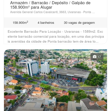
Armazém / Barracão / Depósito / Galpão de
158.900m² para Alugar
Avenida General Carlos Cavalcanti, 3663, Uvaranas - Ponta Grossa, PR
2
158.900m
4 banheiros
30 vagas de garagem
Excelente Barracão Para Locação - Uvaranas - 1589m2. Exc
elente barracão comercial para locação, em uma das principa
is avenidas da cidade de Ponta barracão tem de área to...
17