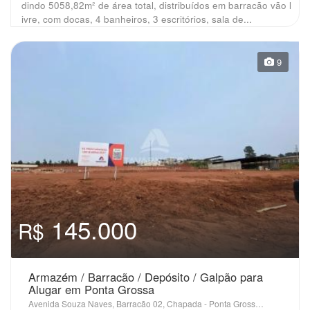
dindo 5058,82m² de área total, distribuídos em barracão vão l
ivre, com docas, 4 banheiros, 3 escritórios, sala de...
9
145.000
R$
Armazém / Barracão / Depósito / Galpão para
Alugar em Ponta Grossa
Avenida Souza Naves, Barracão 02, Chapada - Ponta Grossa, PR