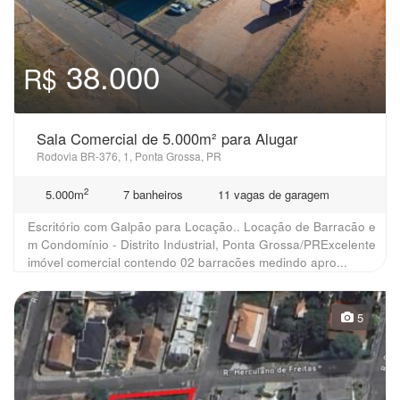
38.000
R$
Sala Comercial de 5.000m² para Alugar
Rodovia BR-376, 1, Ponta Grossa, PR
2
5.000m
7 banheiros
11 vagas de garagem
Escritório com Galpão para Locação.. Locação de Barracão e
m Condomínio - Distrito Industrial, Ponta Grossa/PRExcelente
imóvel comercial contendo 02 barracões medindo apro...
5