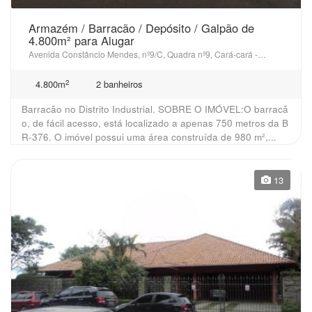
Armazém / Barracão / Depósito / Galpão de
4.800m² para Alugar
Avenida Constâncio Mendes, nº9/C, Quadra nº9, Cará-cará - Ponta Grossa, PR
2
4.800m
2 banheiros
Barracão no Distrito Industrial. SOBRE O IMÓVEL:O barracã
o, de fácil acesso, está localizado a apenas 750 metros da B
R-376. O imóvel possui uma área construída de 980 m²,...
13