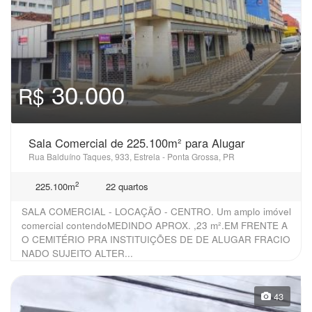
30.000
R$
Sala Comercial de 225.100m² para Alugar
Rua Balduíno Taques, 933, Estrela - Ponta Grossa, PR
2
225.100m
22 quartos
SALA COMERCIAL - LOCAÇÃO - CENTRO. Um amplo imóvel
comercial contendoMEDINDO APROX. ,23 m².EM FRENTE A
O CEMITÉRIO PRA INSTITUIÇÕES DE DE ALUGAR FRACIO
NADO SUJEITO ALTER...
43