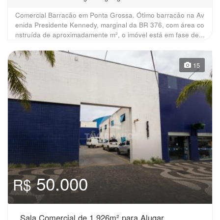
Comercial Barracão em Ponta Grossa. Ótimo barracão na Av
enida Presidente Kennedy, marginal da BR 376, com área co
nstruída de aproximadamente m², o imóvel está em fase de...
15
50.000
R$
Sala Comercial de 1.926m² para Alugar