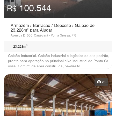
100.544
R$
Armazém / Barracão / Depósito / Galpão de
23.228m² para Alugar
Avenida D, 550, Cará-cará - Ponta Grossa, PR
2
23.228m
Galpão Industrial. Galpão industrial e logístico de alto padrão,
pronto para operação no principal eixo industrial de Ponta Gr
ossa. Com m² de área construída, pé-direito...
26