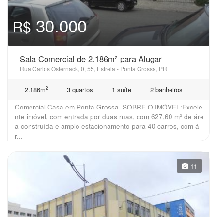
30.000
R$
Sala Comercial de 2.186m² para Alugar
Rua Carlos Osternack, 0, 55, Estrela - Ponta Grossa, PR
2
2.186m
3 quartos
1 suíte
2 banheiros
Comercial Casa em Ponta Grossa. SOBRE O IMÓVEL:Excele
nte imóvel, com entrada por duas ruas, com 627,60 m² de áre
a construída e amplo estacionamento para 40 carros, com á
r...
11