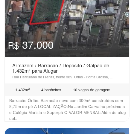
37.000
R$
Armazém / Barracão / Depósito / Galpão de
1.432m² para Alugar
Rua Herculano de Freitas, frente 389, Orfãs - Ponta Grossa, PR
2
1.432m
4 banheiros
10 vagas de garagem
Barracão Órfãs. Barracão novo com 300m² construídos com
8,75m de pé A LOCALIZAÇÃO:No Jardim Carvalho próximo a
o Colégio Marista e Superpã O VALOR MENSAL:Além do alug
uel...