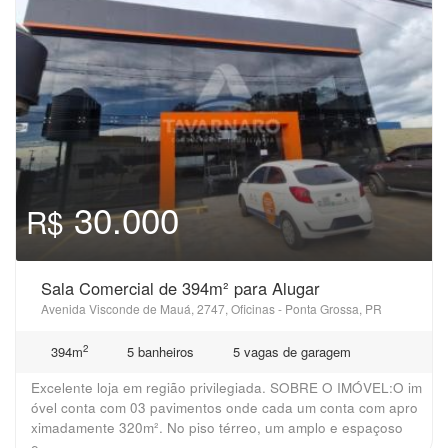
30.000
R$
Sala Comercial de 394m² para Alugar
Avenida Visconde de Mauá, 2747, Oficinas - Ponta Grossa, PR
2
394m
5 banheiros
5 vagas de garagem
Excelente loja em região privilegiada. SOBRE O IMÓVEL:O im
óvel conta com 03 pavimentos onde cada um conta com apro
ximadamente 320m². No piso térreo, um amplo e espaçoso
e...