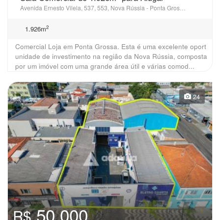
Avenida Ernesto Vilela, 537, 553, Nova Rússia - Ponta Grossa, PR
2
1.926m
Comercial Loja em Ponta Grossa. Esta é uma excelente oport
unidade de investimento na região da Nova Rússia, composta
por um imóvel com uma grande área útil e várias comod...
24
50.000
R$