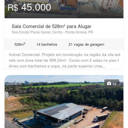
45.000
R$
Sala Comercial de 528m² para Alugar
Rua Doutor Paula Xavier, Centro - Ponta Grossa, PR
2
528m
14 banheiros
21 vagas de garagem
Imóvel Comercial. Projeto em construção na região da vila est
rela com área total de 999,24m². Conta com 2 salas no piso t
érreo com banheiros e copa, na parte superior uma...
34