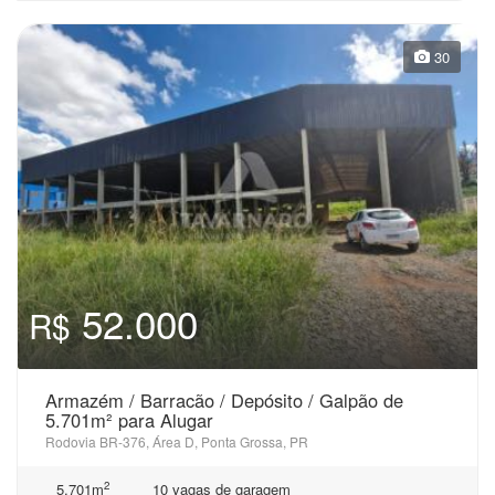
30
52.000
R$
Armazém / Barracão / Depósito / Galpão de
5.701m² para Alugar
Rodovia BR-376, Área D, Ponta Grossa, PR
2
5.701m
10 vagas de garagem