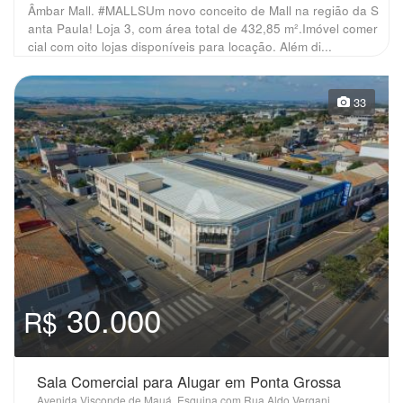
Âmbar Mall. #MALLSUm novo conceito de Mall na região da S
anta Paula! Loja 3, com área total de 432,85 m².Imóvel comer
cial com oito lojas disponíveis para locação. Além di...
33
30.000
R$
Sala Comercial para Alugar em Ponta Grossa
Avenida Visconde de Mauá, Esquina com Rua Aldo Vergani, 1383, Oficinas - Ponta Grossa, PR