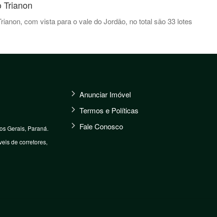
 Trianon
anon, com vista para o vale do Jordão, no total são 33 lotes
Anunciar Imóvel
Termos e Políticas
Fale Conosco
s Gerais, Paraná.
eis de corretores,