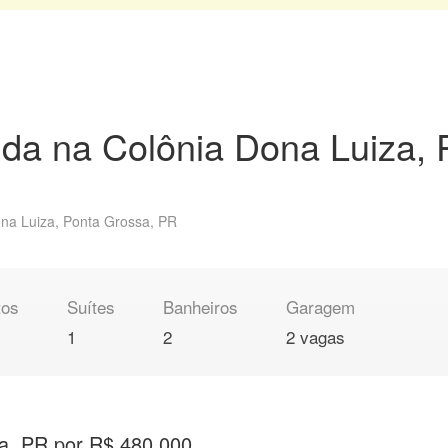
da na Colônia Dona Luiza,
ona Luiza, Ponta Grossa, PR
tos
Suítes
Banheiros
Garagem
1
2
2 vagas
a, PR por R$ 480.000