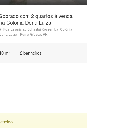
Sobrado com 2 quartos à venda
na Colônia Dona Luiza
Rua Estanislau Schastai Kossemba, Colônia
Dona Luiza - Ponta Grossa, PR
2
10 m
2 banheiros
endido.