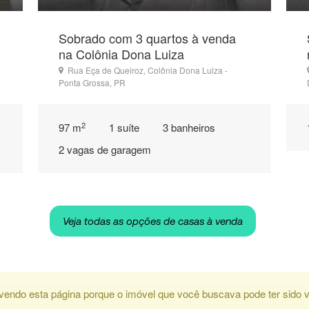
Sobrado com 3 quartos à venda
na Colônia Dona Luiza
Rua Eça de Queiroz, Colônia Dona Luiza -
Ponta Grossa, PR
2
97 m
1 suíte
3 banheiros
2 vagas de garagem
Veja todas as opções de casas à venda
vendo esta página porque o imóvel que você buscava pode ter sido v