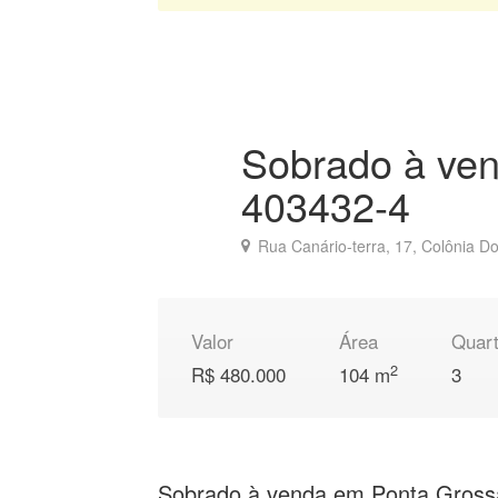
Sobrado à ven
403432-4
Rua Canário-terra, 17, Colônia D
Valor
Área
Quar
2
R$ 480.000
104 m
3
Sobrado à venda em Ponta Gross