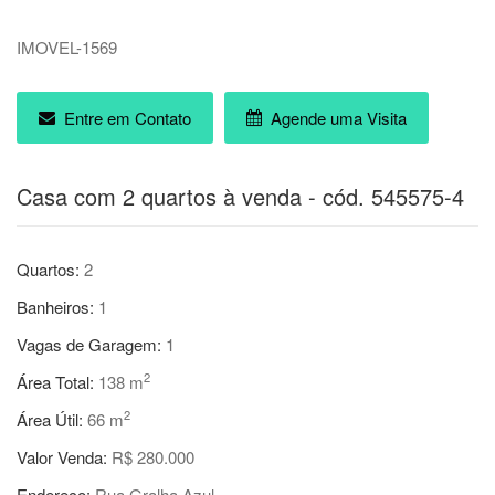
IMOVEL-1569
Entre em Contato
Agende uma Visita
Casa com 2 quartos à venda - cód. 545575-4
Quartos:
2
Banheiros:
1
Vagas de Garagem:
1
2
Área Total:
138 m
2
Área Útil:
66 m
Valor Venda:
R$ 280.000
Endereço:
Rua Gralha Azul