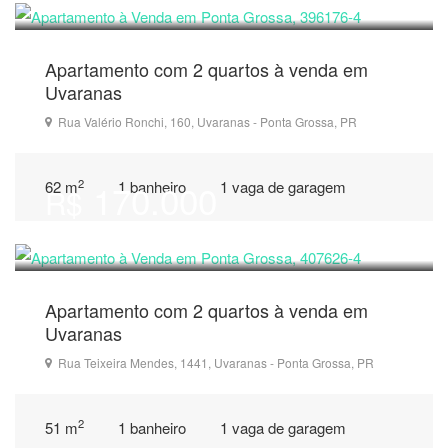
Apartamento com 2 quartos à venda em
Uvaranas
Rua Valério Ronchi, 160, Uvaranas - Ponta Grossa, PR
2
170.000
62 m
1 banheiro
1 vaga de garagem
R$
Condomínio: R$ 280
Apartamento com 2 quartos à venda em
Uvaranas
Rua Teixeira Mendes, 1441, Uvaranas - Ponta Grossa, PR
2
51 m
1 banheiro
1 vaga de garagem