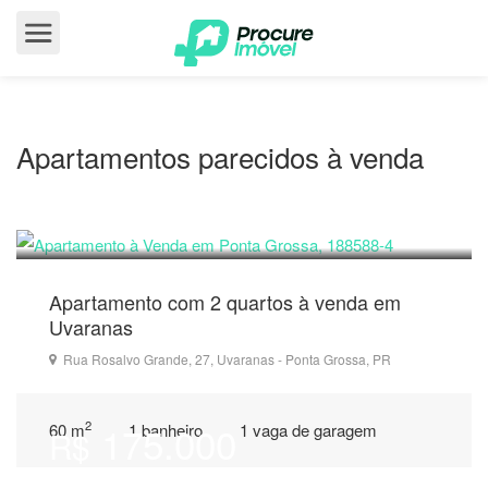
Apartamentos parecidos à venda
150.000
R$
Apartamento com 2 quartos à venda em
Uvaranas
Rua Rosalvo Grande, 27, Uvaranas - Ponta Grossa, PR
2
175.000
60 m
1 banheiro
1 vaga de garagem
R$
Condomínio: R$ 280