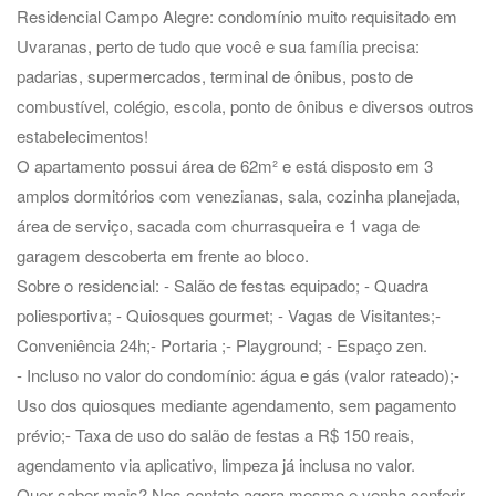
Residencial Campo Alegre: condomínio muito requisitado em
Uvaranas, perto de tudo que você e sua família precisa:
padarias, supermercados, terminal de ônibus, posto de
combustível, colégio, escola, ponto de ônibus e diversos outros
estabelecimentos!
O apartamento possui área de 62m² e está disposto em 3
amplos dormitórios com venezianas, sala, cozinha planejada,
área de serviço, sacada com churrasqueira e 1 vaga de
garagem descoberta em frente ao bloco.
Sobre o residencial: - Salão de festas equipado; - Quadra
poliesportiva; - Quiosques gourmet; - Vagas de Visitantes;-
Conveniência 24h;- Portaria ;- Playground; - Espaço zen.
- Incluso no valor do condomínio: água e gás (valor rateado);-
Uso dos quiosques mediante agendamento, sem pagamento
prévio;- Taxa de uso do salão de festas a R$ 150 reais,
agendamento via aplicativo, limpeza já inclusa no valor.
Quer saber mais? Nos contate agora mesmo e venha conferir